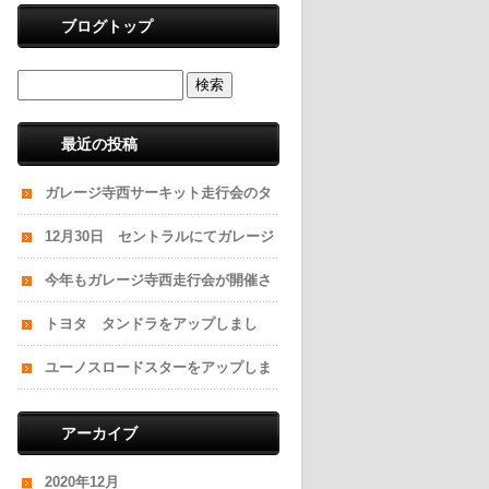
ブログトップ
最近の投稿
ガレージ寺西サーキット走行会のタ
イムスケジュールです
12月30日 セントラルにてガレージ
寺西走行会が開催されます！
今年もガレージ寺西走行会が開催さ
れます！
トヨタ タンドラをアップしまし
た。
ユーノスロードスターをアップしま
した。
アーカイブ
2020年12月