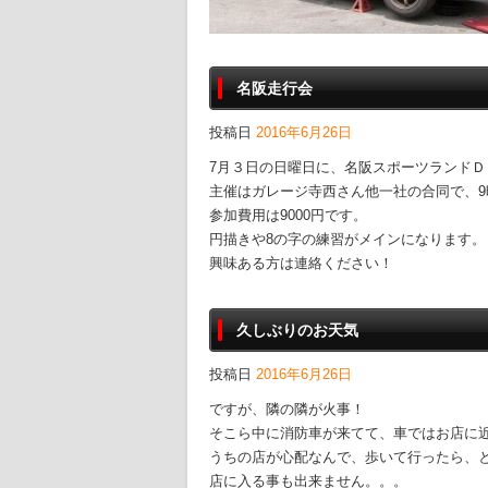
名阪走行会
投稿日
2016年6月26日
7月３日の日曜日に、名阪スポーツランド
主催はガレージ寺西さん他一社の合同で、9時
参加費用は9000円です。
円描きや8の字の練習がメインになります。
興味ある方は連絡ください！
久しぶりのお天気
投稿日
2016年6月26日
ですが、隣の隣が火事！
そこら中に消防車が来てて、車ではお店に
うちの店が心配なんで、歩いて行ったら、
店に入る事も出来ません。。。